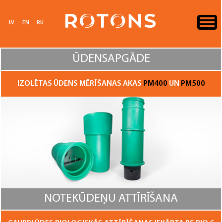
LV
EN
RU
ŪDENSAPGĀDE
IZOLĒTAS ŪDENS MĒRĪŠANAS AKAS
PM400
UN
PM500
NOTEKŪDEŅU ATTĪRĪŠANA