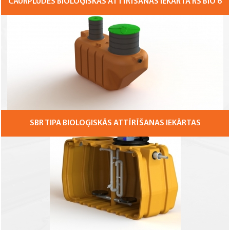
CAURPLŪDES BIOLOĢISKĀS ATTĪRĪŠANAS IEKĀRTA RS BIO 6
SBR TIPA BIOLOĢISKĀS ATTĪRĪŠANAS IEKĀRTAS